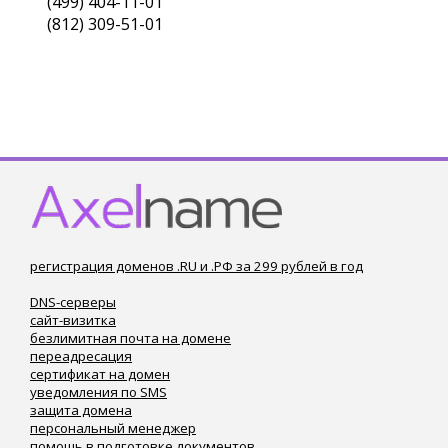
(499) 404-11-01
(812) 309-51-01
регистрация доменов .RU и .РФ за 299 рублей в год
DNS-серверы
сайт-визитка
безлимитная почта на домене
переадресация
сертификат на домен
уведомления по SMS
защита домена
персональный менеджер
помощь в подготовке документов