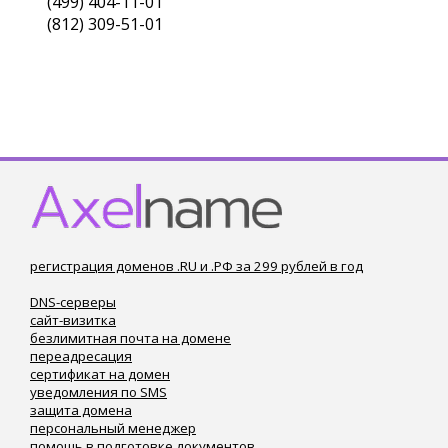
(499) 404-11-01
(812) 309-51-01
регистрация доменов .RU и .РФ за 299 рублей в год
DNS-серверы
сайт-визитка
безлимитная почта на домене
переадресация
сертификат на домен
уведомления по SMS
защита домена
персональный менеджер
помощь в подготовке документов