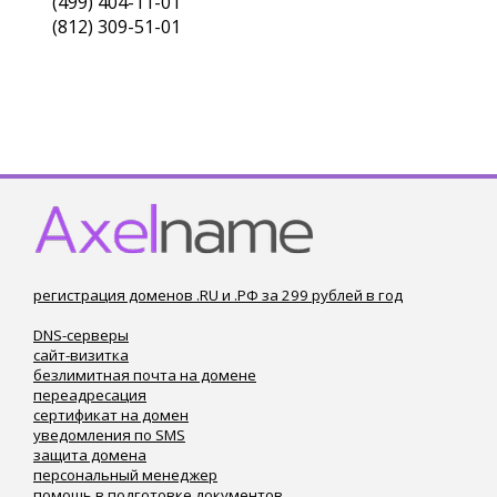
(499) 404-11-01
(812) 309-51-01
регистрация доменов .RU и .РФ за 299 рублей в год
DNS-серверы
сайт-визитка
безлимитная почта на домене
переадресация
сертификат на домен
уведомления по SMS
защита домена
персональный менеджер
помощь в подготовке документов